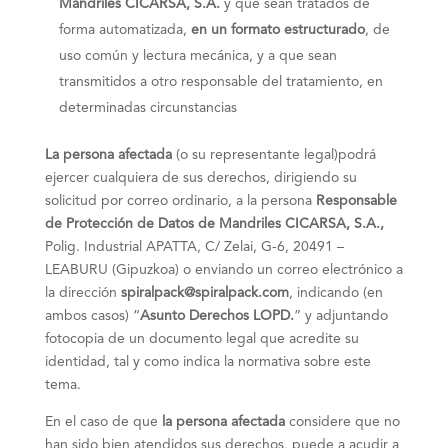
Mandriles CICARSA, S.A.
y que sean tratados de
forma automatizada,
en un formato estructurado
, de
uso común y lectura mecánica, y a que sean
transmitidos a otro responsable del tratamiento, en
determinadas circunstancias
La persona afectada
(o su representante legal)podrá
ejercer cualquiera de sus derechos, dirigiendo su
solicitud por correo ordinario, a la persona
Responsable
de Protección de Datos
de
Mandriles CICARSA, S.A.,
Polig. Industrial APATTA, C/ Zelai, G-6, 20491 –
LEABURU (Gipuzkoa) o enviando un correo electrónico a
la dirección
spiralpack@spiralpack.com
, indicando (en
ambos casos) “
Asunto Derechos LOPD.
” y adjuntando
fotocopia de un documento legal que acredite su
identidad, tal y como indica la normativa sobre este
tema.
En el caso de que
la persona afectada
considere que no
han sido bien atendidos sus derechos, puede a acudir a