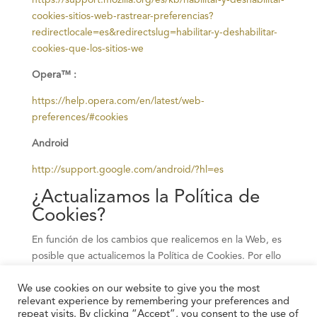
https://support.mozilla.org/es/kb/habilitar-y-deshabilitar-
cookies-sitios-web-rastrear-preferencias?
redirectlocale=es&redirectslug=habilitar-y-deshabilitar-
cookies-que-los-sitios-we
Opera™ :
https://help.opera.com/en/latest/web-
preferences/#cookies
Android
http://support.google.com/android/?hl=es
¿Actualizamos la Política de
Cookies?
En función de los cambios que realicemos en la Web, es
posible que actualicemos la Política de Cookies. Por ello
recomendamos revisar esta política cada vez que se
We use cookies on our website to give you the most
acceda a nuestra Web con el objetivo de estar
relevant experience by remembering your preferences and
adecuadamente informado sobre cómo y para qué
repeat visits. By clicking “Accept”, you consent to the use of